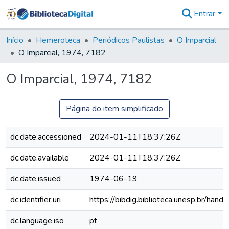
Entrar
Comunidades
&
Início
Hemeroteca
Periódicos Paulistas
O Imparcial
Coleções
O Imparcial, 1974, 7182
Tudo na
Biblioteca
O Imparcial, 1974, 7182
Digital
Estatísticas
Página do item simplificado
dc.date.accessioned
2024-01-11T18:37:26Z
dc.date.available
2024-01-11T18:37:26Z
dc.date.issued
1974-06-19
dc.identifier.uri
https://bibdig.biblioteca.unesp.br/han
dc.language.iso
pt