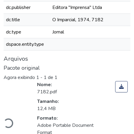
dc.publisher
Editora "Imprensa" Ltda
dc.title
O Imparcial, 1974, 7182
dc.type
Jornal
dspace.entity.type
Arquivos
Pacote original
Agora exibindo
1 - 1 de 1
Nome:
7182.pdf
Tamanho:
gando...
12,4 MB
Formato:
Adobe Portable Document
Format