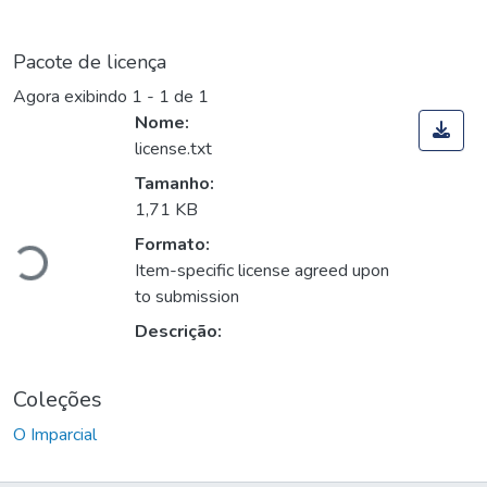
Pacote de licença
Agora exibindo
1 - 1 de 1
Nome:
license.txt
Tamanho:
gando...
1,71 KB
Formato:
Item-specific license agreed upon
to submission
Descrição:
Coleções
O Imparcial