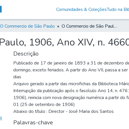
Comunidades & Coleções
Tudo na Bib
O Commercio de São Paulo
O Commercio de São Paulo, 1906, Ano XIV, n. 4660
aulo, 1906, Ano XIV, n. 466
Descrição
Publicado de 17 de janeiro de 1893 a 31 de dezembro d
domingo, exceto feriados. A partir do Ano VII, passa a se
dias
Arquivo gerado a partir das microfichas da Biblioteca Már
Interrupção da publicação após o fascículo Ano 14, n. 476
1906), reinicia com nova designação numérica a partir do f
01 (25 de setembro de 1906)
Abaixo do título : Director - José Maria dos Santos
)
Palavras-chave