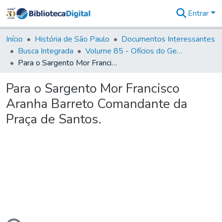
Entrar
Comunidades
&
Início
História de São Paulo
Documentos Interessantes
Coleções
Busca Integrada
Volume 85 - Ofícios do General Francisco da Cunha Menezes (Governador da Capitania): 1782- 1786
Tudo na
Para o Sargento Mor Francisco Aranha Barreto Comandante da Praça de Santos.
Biblioteca
Digital
Para o Sargento Mor Francisco
Estatísticas
Aranha Barreto Comandante da
Praça de Santos.