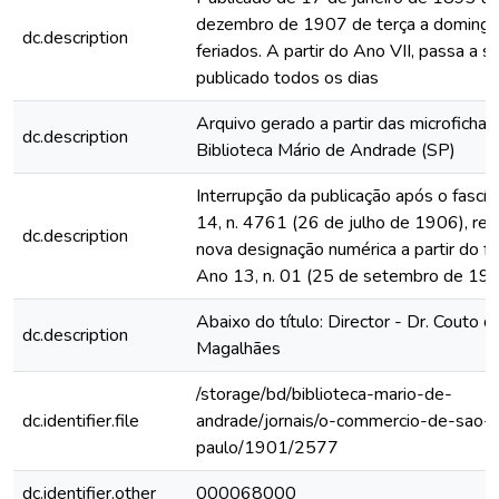
dezembro de 1907 de terça a domingo
dc.description
feriados. A partir do Ano VII, passa a s
publicado todos os dias
Arquivo gerado a partir das microfichas
dc.description
Biblioteca Mário de Andrade (SP)
Interrupção da publicação após o fascí
14, n. 4761 (26 de julho de 1906), rein
dc.description
nova designação numérica a partir do fa
Ano 13, n. 01 (25 de setembro de 19
Abaixo do título: Director - Dr. Couto d
dc.description
Magalhães
/storage/bd/biblioteca-mario-de-
dc.identifier.file
andrade/jornais/o-commercio-de-sao-
paulo/1901/2577
dc.identifier.other
000068000