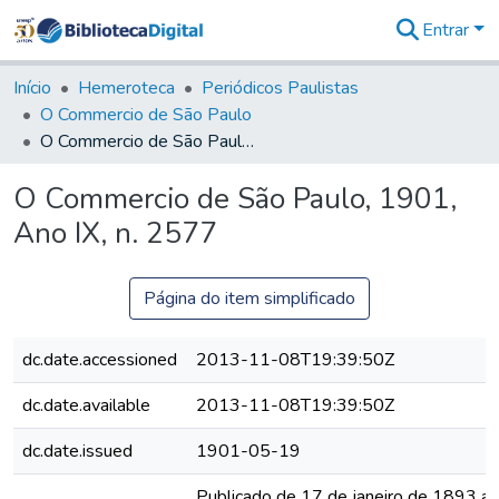
Entrar
Comunidades
&
Início
Hemeroteca
Periódicos Paulistas
Coleções
O Commercio de São Paulo
Tudo na
O Commercio de São Paulo, 1901, Ano IX, n. 2577
Biblioteca
Digital
O Commercio de São Paulo, 1901,
Estatísticas
Ano IX, n. 2577
Página do item simplificado
dc.date.accessioned
2013-11-08T19:39:50Z
dc.date.available
2013-11-08T19:39:50Z
dc.date.issued
1901-05-19
Publicado de 17 de janeiro de 1893 a