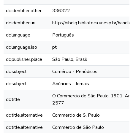
dc.identifier.other
336322
dc.identifier.uri
http://bibdig.biblioteca.unesp.br/hand
dc.language
Português
dc.language.iso
pt
dc.publisher.place
São Paulo, Brasil
dc.subject
Comércio - Periódicos
dc.subject
Anúncios - Jornais
O Commercio de São Paulo, 1901, Ano 
dc.title
2577
dc.title.alternative
Commercio de S. Paulo
dc.title.alternative
Commercio de São Paulo