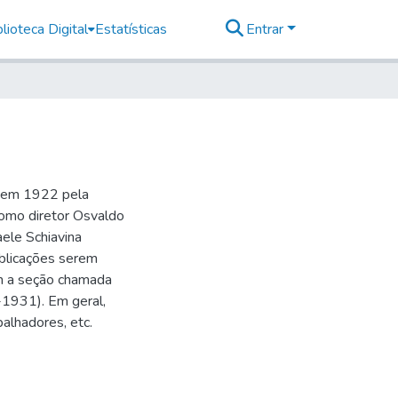
lioteca Digital
Estatísticas
Entrar
o em 1922 pela
como diretor Osvaldo
aele Schiavina
blicações serem
 a seção chamada
-1931). Em geral,
balhadores, etc.