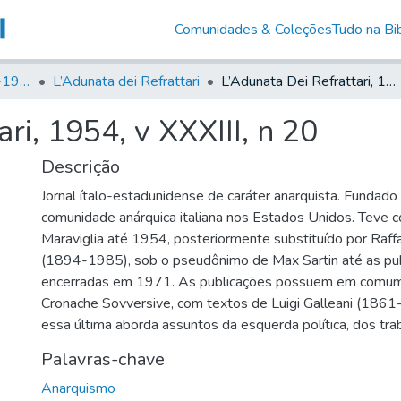
Comunidades & Coleções
Tudo na Bib
Canto Libertário (1906-1995)
L’Adunata dei Refrattari
L’Adunata Dei Refrattari, 1954, v XXXIII, n 20
ri, 1954, v XXXIII, n 20
Descrição
Jornal ítalo-estadunidense de caráter anarquista. Fundad
comunidade anárquica italiana nos Estados Unidos. Teve 
Maraviglia até 1954, posteriormente substituído por Raff
(1894-1985), sob o pseudônimo de Max Sartin até as pu
encerradas em 1971. As publicações possuem em comum
Cronache Sovversive, com textos de Luigi Galleani (1861
essa última aborda assuntos da esquerda política, dos tra
Palavras-chave
Anarquismo