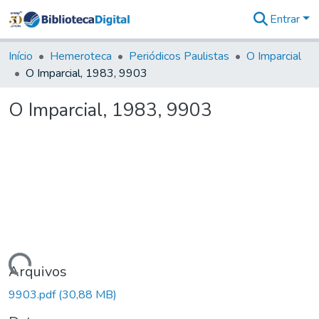
Entrar
Comunidades
&
Início
Hemeroteca
Periódicos Paulistas
O Imparcial
Coleções
O Imparcial, 1983, 9903
Tudo na
Biblioteca
O Imparcial, 1983, 9903
Digital
Estatísticas
Carregando...
Arquivos
9903.pdf
(30,88 MB)