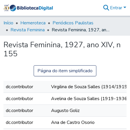
Entrar
Comunidades
&
Início
Hemeroteca
Periódicos Paulistas
Coleções
Revista Feminina
Revista Feminina, 1927, ano XIV, n 155
Tudo na
Biblioteca
Revista Feminina, 1927, ano XIV, n
Digital
155
Estatísticas
Página do item simplificado
dc.contributor
Virgilina de Souza Salles (1914/1919)
dc.contributor
Avelina de Souza Salles (1919-1936)
dc.contributor
Augusto Goliz
dc.contributor
Ana de Castro Osorio