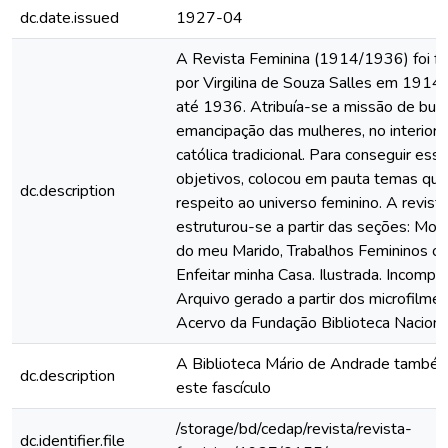
dc.date.issued
1927-04
A Revista Feminina (1914/1936) foi f
por Virgilina de Souza Salles em 1914 e
até 1936. Atribuía-se a missão de busc
emancipação das mulheres, no interior d
católica tradicional. Para conseguir ess
objetivos, colocou em pauta temas que
dc.description
respeito ao universo feminino. A revist
estruturou-se a partir das seções: Mo
do meu Marido, Trabalhos Femininos o
Enfeitar minha Casa. Ilustrada. Incomple
Arquivo gerado a partir dos microfilme
Acervo da Fundação Biblioteca Naciona
A Biblioteca Mário de Andrade també
dc.description
este fascículo
/storage/bd/cedap/revista/revista-
dc.identifier.file