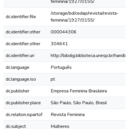
feminina/1927/0155/
/storage/bd/cedap/revista/revista-
dc.identifier.file
feminina/1927/0155/
dc.identifier.other
000044306
dc.identifier.other
304641
dc.identifier.uri
http://bibdig.biblioteca.unesp.br/hand
dc.language
Português
dc.language.iso
pt
dc.publisher
Empresa Feminina Brasileira
dc.publisher.place
São Paulo, São Paulo, Brasil
dc.relation.ispartof
Revista Feminina
dc.subject
Mulheres