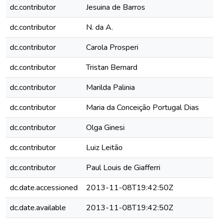
dc.contributor
Jesuina de Barros
dc.contributor
N. da A.
dc.contributor
Carola Prosperi
dc.contributor
Tristan Bernard
dc.contributor
Marilda Palinia
dc.contributor
Maria da Conceição Portugal Dias
dc.contributor
Olga Ginesi
dc.contributor
Luiz Leitão
dc.contributor
Paul Louis de Giafferri
dc.date.accessioned
2013-11-08T19:42:50Z
dc.date.available
2013-11-08T19:42:50Z