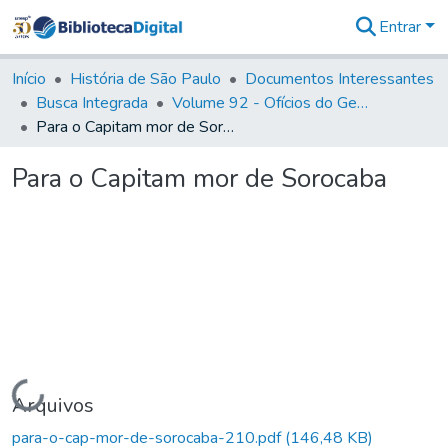
Entrar
Comunidades
&
Início
História de São Paulo
Documentos Interessantes
Coleções
Busca Integrada
Volume 92 - Ofícios do General D. Luiz aos diversos funcionários da Capitania (1768- 1772)
Tudo na
Para o Capitam mor de Sorocaba
Biblioteca
Digital
Para o Capitam mor de Sorocaba
Estatísticas
Carregando...
Arquivos
para-o-cap-mor-de-sorocaba-210.pdf
(146,48 KB)