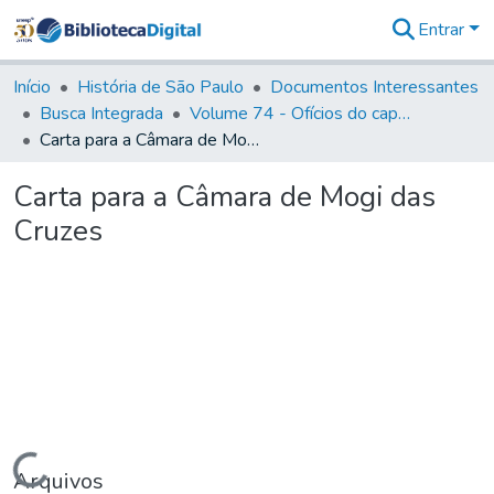
Entrar
Comunidades
&
Início
História de São Paulo
Documentos Interessantes
Coleções
Busca Integrada
Volume 74 - Ofícios do capitão General Martim Lopes Lobo de Saldanha às Câmaras e Comandantes da Capitania (1775)
Tudo na
Carta para a Câmara de Mogi das Cruzes
Biblioteca
Digital
Carta para a Câmara de Mogi das
Estatísticas
Cruzes
Carregando...
Arquivos