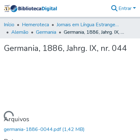
Entrar
Comunidades
&
Início
Hemeroteca
Jornais em Língua Estrangeira
Coleções
Alemão
Germania
Germania, 1886, Jahrg. IX, nr. 044
Tudo na
Biblioteca
Germania, 1886, Jahrg. IX, nr. 044
Digital
Estatísticas
Carregando...
Arquivos
germania-1886-0044.pdf
(1,42 MB)