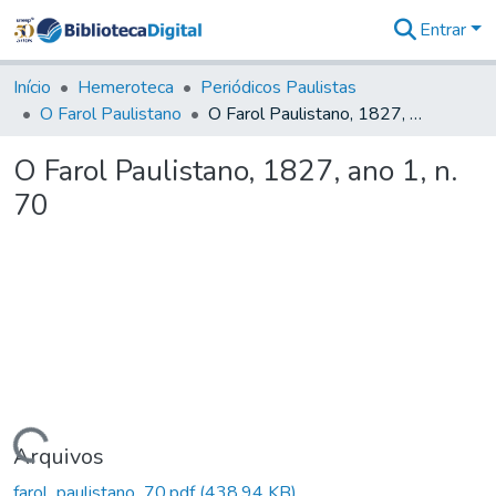
Entrar
Comunidades
&
Início
Hemeroteca
Periódicos Paulistas
Coleções
O Farol Paulistano
O Farol Paulistano, 1827, ano 1, n. 70
Tudo na
Biblioteca
O Farol Paulistano, 1827, ano 1, n.
Digital
70
Estatísticas
Carregando...
Arquivos
farol_paulistano_70.pdf
(438,94 KB)