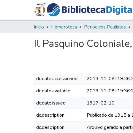
Início
Hemeroteca
Periódicos Paulistas
Il Pasquino Coloniale
dc.date.accessioned
2013-11-08T19:36:
dc.date.available
2013-11-08T19:36:
dc.date.issued
1917-02-10
dc.description
Publicado de 1915 a
dc.description
Arquivo gerado a parti