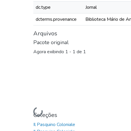
dc.type
Jornal
dcterms.provenance
Biblioteca Mário de A
Arquivos
Pacote original
Agora exibindo
1 - 1 de 1
Carregando...
Coleções
Il Pasquino Coloniale