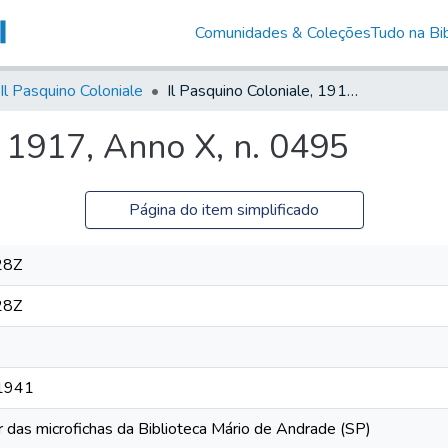
Comunidades & Coleções
Tudo na Bib
Il Pasquino Coloniale
Il Pasquino Coloniale, 1917, Anno X, n. 0495
, 1917, Anno X, n. 0495
Página do item simplificado
28Z
28Z
 1941
r das microfichas da Biblioteca Mário de Andrade (SP)