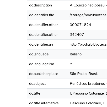
dc.description
A Coleção não possui
dc.identifier.file
/storage/bd/bibliotec
dc.identifier.other
000071824
dc.identifier.other
342407
dc.identifier.uri
http://bibdig.bibliote
dc.language
Italiano
dc.language.iso
it
dc.publisher.place
São Paulo, Brasil
dc.subject
Periódicos brasileiros
dc.title
Il Pasquino Coloniale,
dc.title.alternative
Pasquino Coloniale, Il