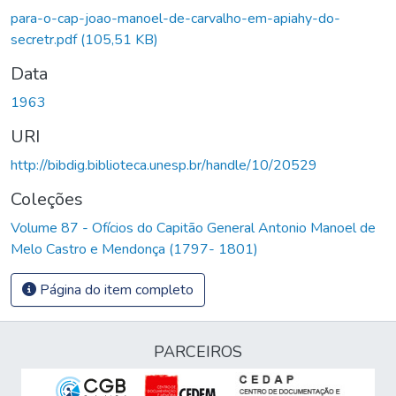
Carregando...
para-o-cap-joao-manoel-de-carvalho-em-apiahy-do-
secretr.pdf
(105,51 KB)
Data
1963
URI
http://bibdig.biblioteca.unesp.br/handle/10/20529
Coleções
Volume 87 - Ofícios do Capitão General Antonio Manoel de
Melo Castro e Mendonça (1797- 1801)
Página do item completo
PARCEIROS