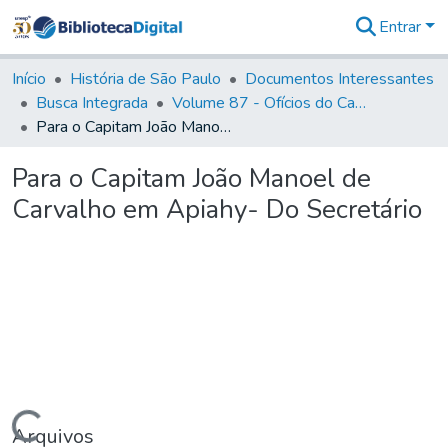
Entrar
Comunidades
&
Início
História de São Paulo
Documentos Interessantes
Coleções
Busca Integrada
Volume 87 - Ofícios do Capitão General Antonio Manoel de Melo Castro e Mendonça (1797- 1801)
Tudo na
Para o Capitam João Manoel de Carvalho em Apiahy- Do Secretário
Biblioteca
Digital
Para o Capitam João Manoel de
Estatísticas
Carvalho em Apiahy- Do Secretário
Arquivos