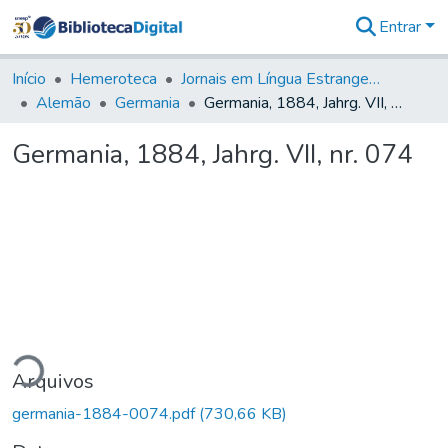
Entrar
Comunidades
&
Início
Hemeroteca
Jornais em Língua Estrangeira
Coleções
Alemão
Germania
Germania, 1884, Jahrg. VII, nr. 074
Tudo na
Biblioteca
Germania, 1884, Jahrg. VII, nr. 074
Digital
Estatísticas
ando...
Arquivos
germania-1884-0074.pdf
(730,66 KB)