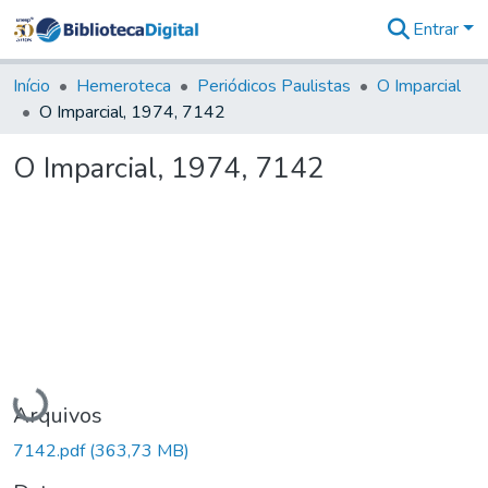
Entrar
Comunidades
&
Início
Hemeroteca
Periódicos Paulistas
O Imparcial
Coleções
O Imparcial, 1974, 7142
Tudo na
Biblioteca
O Imparcial, 1974, 7142
Digital
Estatísticas
Carregando...
Arquivos
7142.pdf
(363,73 MB)