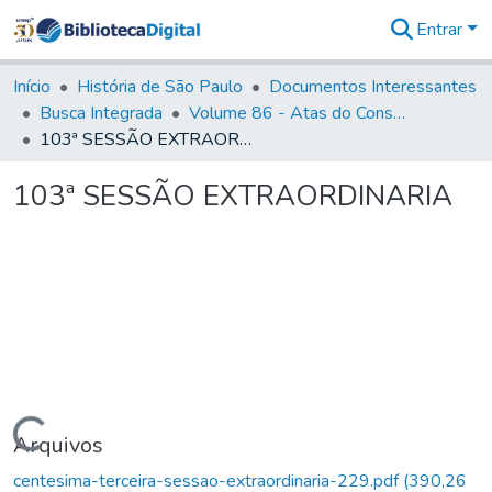
Entrar
Comunidades
&
Início
História de São Paulo
Documentos Interessantes
Coleções
Busca Integrada
Volume 86 - Atas do Conselho da Presidência da Província de São Paulo (1824-1829)
Tudo na
103ª SESSÃO EXTRAORDINARIA
Biblioteca
Digital
103ª SESSÃO EXTRAORDINARIA
Estatísticas
Carregando...
Arquivos
centesima-terceira-sessao-extraordinaria-229.pdf
(390,26