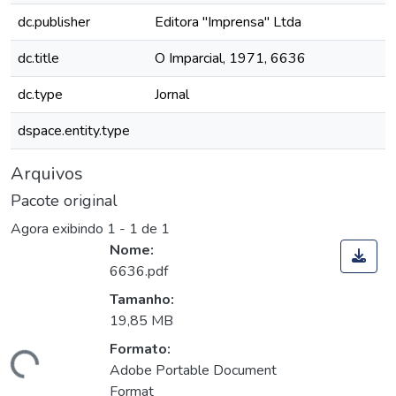
dc.publisher
Editora "Imprensa" Ltda
dc.title
O Imparcial, 1971, 6636
dc.type
Jornal
dspace.entity.type
Arquivos
Pacote original
Agora exibindo
1 - 1 de 1
Nome:
6636.pdf
Tamanho:
19,85 MB
Formato:
Carregando...
Adobe Portable Document
Format