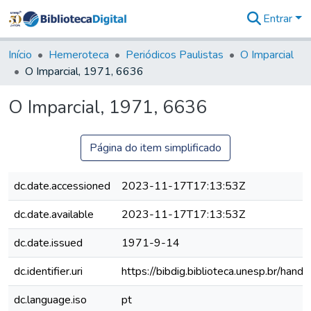
Entrar
Comunidades
&
Início
Hemeroteca
Periódicos Paulistas
O Imparcial
Coleções
O Imparcial, 1971, 6636
Tudo na
Biblioteca
O Imparcial, 1971, 6636
Digital
Estatísticas
Página do item simplificado
dc.date.accessioned
2023-11-17T17:13:53Z
dc.date.available
2023-11-17T17:13:53Z
dc.date.issued
1971-9-14
dc.identifier.uri
https://bibdig.biblioteca.unesp.br/han
dc.language.iso
pt