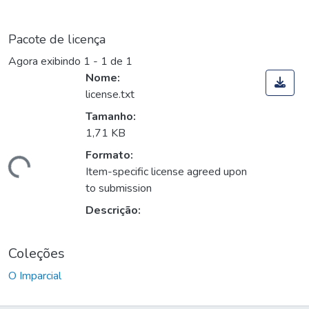
Pacote de licença
Agora exibindo
1 - 1 de 1
Nome:
license.txt
Tamanho:
1,71 KB
Formato:
Carregando...
Item-specific license agreed upon
to submission
Descrição:
Coleções
O Imparcial