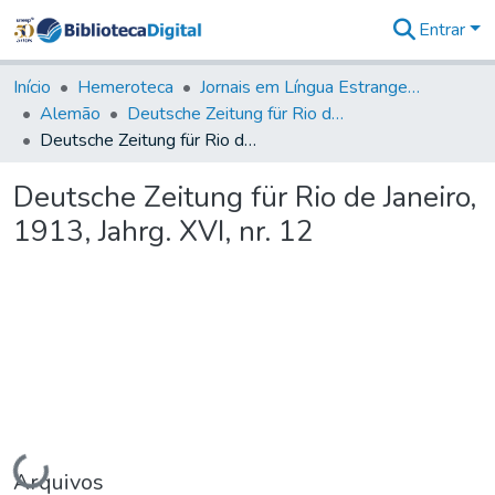
Entrar
Comunidades
&
Início
Hemeroteca
Jornais em Língua Estrangeira
Coleções
Alemão
Deutsche Zeitung für Rio de Janeiro
Tudo na
Deutsche Zeitung für Rio de Janeiro, 1913, Jahrg. XVI, nr. 12
Biblioteca
Digital
Deutsche Zeitung für Rio de Janeiro,
Estatísticas
1913, Jahrg. XVI, nr. 12
Carregando...
Arquivos