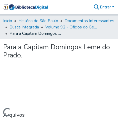
Entrar
Comunidades
&
Início
História de São Paulo
Documentos Interessantes
Coleções
Busca Integrada
Volume 92 - Ofícios do General D. Luiz aos diversos funcionários da Capitania (1768- 1772)
Tudo na
Para a Capitam Domingos Leme do Prado.
Biblioteca
Digital
Para a Capitam Domingos Leme do
Estatísticas
Prado.
Carregando...
Arquivos