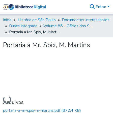
Entrar
Comunidades
&
Início
História de São Paulo
Documentos Interessantes
Coleções
Busca Integrada
Volume 88 - Ofícios dos Senhores Governadores Interinos da Capitania de São Paulo (1817- 1819)
Tudo na
Portaria a Mr. Spix, M. Martins
Biblioteca
Digital
Portaria a Mr. Spix, M. Martins
Estatísticas
Carregando...
Arquivos
portaria-a-m-spix-m-martins.pdf
(872,4 KB)