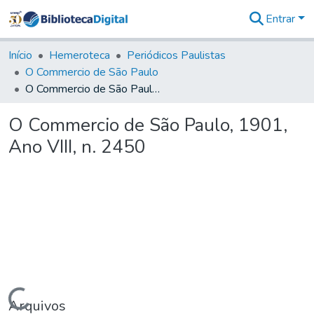
Entrar
Comunidades
&
Início
Hemeroteca
Periódicos Paulistas
Coleções
O Commercio de São Paulo
Tudo na
O Commercio de São Paulo, 1901, Ano VIII, n. 2450
Biblioteca
Digital
O Commercio de São Paulo, 1901,
Estatísticas
Ano VIII, n. 2450
Carregando...
Arquivos