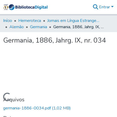
Entrar
Comunidades
&
Início
Hemeroteca
Jornais em Língua Estrangeira
Coleções
Alemão
Germania
Germania, 1886, Jahrg. IX, nr. 034
Tudo na
Biblioteca
Germania, 1886, Jahrg. IX, nr. 034
Digital
Estatísticas
Carregando...
Arquivos
germania-1886-0034.pdf
(1,02 MB)