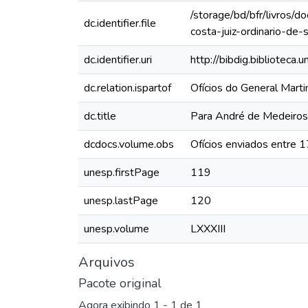
/storage/bd/bfr/livros/
dc.identifier.file
costa-juiz-ordinario-de
dc.identifier.uri
http://bibdig.biblioteca
dc.relation.ispartof
Ofícios do General Mart
dc.title
Para André de Medeiros d
dcdocs.volume.obs
Ofícios enviados entre 
unesp.firstPage
119
unesp.lastPage
120
unesp.volume
LXXXIII
Arquivos
Pacote original
Agora exibindo
1 - 1 de 1