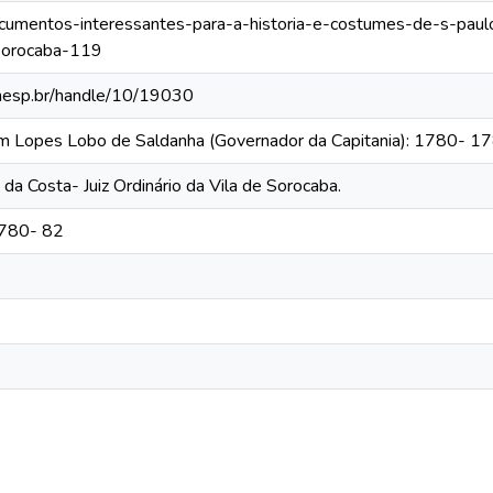
documentos-interessantes-para-a-historia-e-costumes-de-s-pau
-sorocaba-119
.unesp.br/handle/10/19030
im Lopes Lobo de Saldanha (Governador da Capitania): 1780- 1
a Costa- Juiz Ordinário da Vila de Sorocaba.
1780- 82