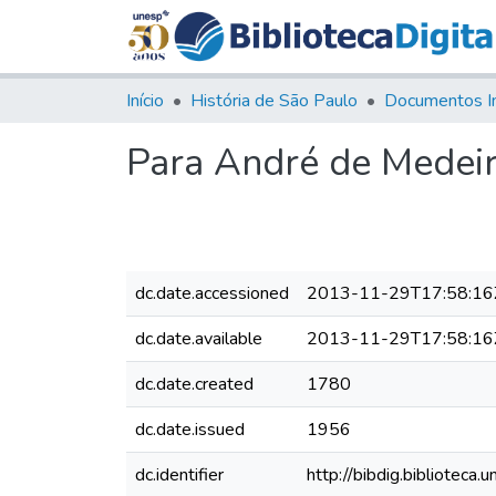
Início
História de São Paulo
Documentos I
Para André de Medeiro
dc.date.accessioned
2013-11-29T17:58:16
dc.date.available
2013-11-29T17:58:16
dc.date.created
1780
dc.date.issued
1956
dc.identifier
http://bibdig.bibliote