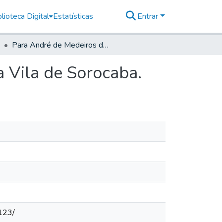
lioteca Digital
Estatísticas
Entrar
Para André de Medeiros da Costa- Juiz Ordinário da Vila de Sorocaba.
a Vila de Sorocaba.
123/