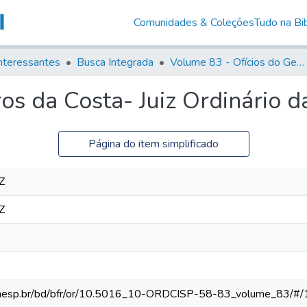
Comunidades & Coleções
Tudo na Bib
nteressantes
Busca Integrada
Volume 83 - Ofícios do General Martim Lopes Lobo de Saldanha (Governador da Capitania): 1780- 1782
s da Costa- Juiz Ordinário d
Página do item simplificado
Z
Z
ca.unesp.br/bd/bfr/or/10.5016_10-ORDCISP-58-83_volume_83/#/