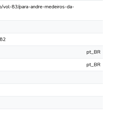
lo/vol-83/para-andre-medeiros-da-
782
pt_BR
pt_BR