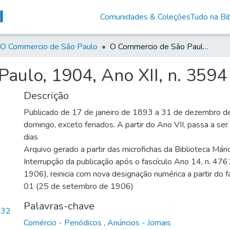
Comunidades & Coleções
Tudo na Bib
O Commercio de São Paulo
O Commercio de São Paulo, 1904, Ano XII, n. 3594
aulo, 1904, Ano XII, n. 3594
Descrição
Publicado de 17 de janeiro de 1893 a 31 de dezembro d
domingo, exceto feriados. A partir do Ano VII, passa a se
dias
Arquivo gerado a partir das microfichas da Biblioteca Már
Interrupção da publicação após o fascículo Ano 14, n. 476
1906), reinicia com nova designação numérica a partir do f
01 (25 de setembro de 1906)
Palavras-chave
,32
Comércio - Periódicos
,
Anúncios - Jornais