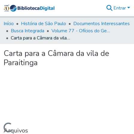
Entrar
Comunidades
&
Início
História de São Paulo
Documentos Interessantes
Coleções
Busca Integrada
Volume 77 - Ofícios do General Martim Lopes Lobo de Saldanha (Governador da Capitania): 1776-1777
Tudo na
Carta para a Câmara da vila de Paraitinga
Biblioteca
Digital
Carta para a Câmara da vila de
Estatísticas
Paraitinga
Carregando...
Arquivos