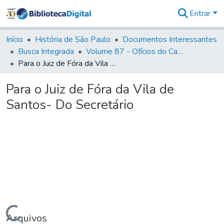
Entrar
Comunidades
&
Início
História de São Paulo
Documentos Interessantes
Coleções
Busca Integrada
Volume 87 - Ofícios do Capitão General Antonio Manoel de Melo Castro e Mendonça (1797- 1801)
Tudo na
Para o Juiz de Fóra da Vila de Santos- Do Secretário
Biblioteca
Digital
Para o Juiz de Fóra da Vila de
Estatísticas
Santos- Do Secretário
Carregando...
Arquivos