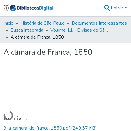
Entrar
Comunidades
&
Início
História de São Paulo
Documentos Interessantes
Coleções
Busca Integrada
Volume 11 - Divisas de São Paulo e Minas Gerais
Tudo na
A câmara de Franca, 1850
Biblioteca
Digital
A câmara de Franca, 1850
Estatísticas
Carregando...
Arquivos
9-a-camara-de-franca-1850.pdf
(249,37 KB)