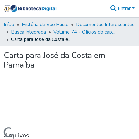
Entrar
Comunidades
&
Início
História de São Paulo
Documentos Interessantes
Coleções
Busca Integrada
Volume 74 - Ofícios do capitão General Martim Lopes Lobo de Saldanha às Câmaras e Comandantes da Capitania (1775)
Tudo na
Carta para José da Costa em Parnaíba
Biblioteca
Digital
Carta para José da Costa em
Estatísticas
Parnaíba
Carregando...
Arquivos