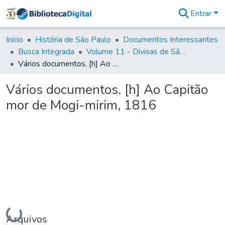
Entrar
Comunidades
&
Início
História de São Paulo
Documentos Interessantes
Coleções
Busca Integrada
Volume 11 - Divisas de São Paulo e Minas Gerais
Tudo na
Vários documentos. [h] Ao Capitão mor de Mogi-mirim, 1816
Biblioteca
Digital
Vários documentos. [h] Ao Capitão
Estatísticas
mor de Mogi-mirim, 1816
Carregando...
Arquivos