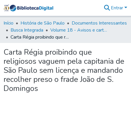
Entrar
Comunidades
&
Início
História de São Paulo
Documentos Interessantes
Coleções
Busca Integrada
Volume 18 - Avisos e cartas régias (1714- 29)
Tudo na
Carta Régia proibindo que religiosos vaguem pela capitania de São Paulo sem licença e mandando recolher preso o frade João de S. Domingos
Biblioteca
Digital
Carta Régia proibindo que
Estatísticas
religiosos vaguem pela capitania de
São Paulo sem licença e mandando
recolher preso o frade João de S.
Domingos