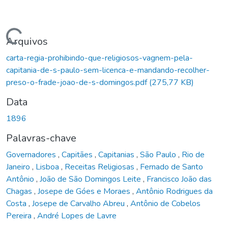
Carregando...
Arquivos
carta-regia-prohibindo-que-religiosos-vagnem-pela-
capitania-de-s-paulo-sem-licenca-e-mandando-recolher-
preso-o-frade-joao-de-s-domingos.pdf
(275,77 KB)
Data
1896
Palavras-chave
Governadores
,
Capitães
,
Capitanias
,
São Paulo
,
Rio de
Janeiro
,
Lisboa
,
Receitas Religiosas
,
Fernado de Santo
Antônio
,
João de São Domingos Leite
,
Francisco João das
Chagas
,
Josepe de Góes e Moraes
,
Antônio Rodrigues da
Costa
,
Josepe de Carvalho Abreu
,
Antônio de Cobelos
Pereira
,
André Lopes de Lavre