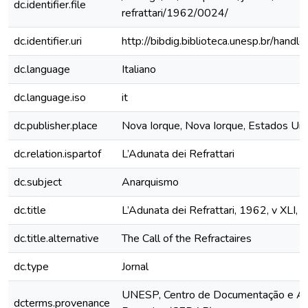
dc.identifier.file
refrattari/1962/0024/
dc.identifier.uri
http://bibdig.biblioteca.unesp.br/hand
dc.language
Italiano
dc.language.iso
it
dc.publisher.place
Nova Iorque, Nova Iorque, Estados Un
dc.relation.ispartof
L’Adunata dei Refrattari
dc.subject
Anarquismo
dc.title
L’Adunata dei Refrattari, 1962, v XLI, 
dc.title.alternative
The Call of the Refractaires
dc.type
Jornal
UNESP, Centro de Documentação e Ap
dcterms.provenance