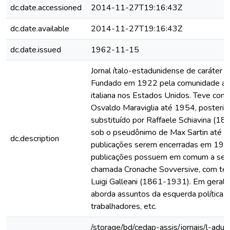
dc.date.accessioned
2014-11-27T19:16:43Z
dc.date.available
2014-11-27T19:16:43Z
dc.date.issued
1962-11-15
Jornal ítalo-estadunidense de caráter a
Fundado em 1922 pela comunidade an
italiana nos Estados Unidos. Teve como
Osvaldo Maraviglia até 1954, posteri
substituído por Raffaele Schiavina (1
sob o pseudônimo de Max Sartin até a
dc.description
publicações serem encerradas em 197
publicações possuem em comum a seç
chamada Cronache Sovversive, com te
Luigi Galleani (1861-1931). Em geral, 
aborda assuntos da esquerda política, 
trabalhadores, etc.
/storage/bd/cedap-assis/jornais/l-adun