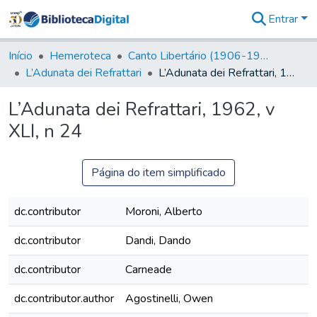
Entrar
Comunidades
&
Início
Hemeroteca
Canto Libertário (1906-1995)
Coleções
L’Adunata dei Refrattari
L’Adunata dei Refrattari, 1962, v XLI, n 24
Tudo na
Biblioteca
L’Adunata dei Refrattari, 1962, v
Digital
XLI, n 24
Estatísticas
Página do item simplificado
dc.contributor
Moroni, Alberto
dc.contributor
Dandi, Dando
dc.contributor
Carneade
dc.contributor.author
Agostinelli, Owen