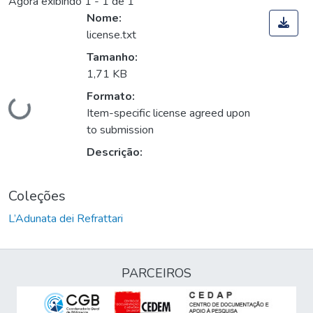
Agora exibindo
1 - 1 de 1
Nome:
license.txt
Tamanho:
1,71 KB
Formato:
Carregando...
Item-specific license agreed upon
to submission
Descrição:
Coleções
L’Adunata dei Refrattari
PARCEIROS