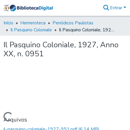
Entrar
Comunidades
&
Início
Hemeroteca
Periódicos Paulistas
Coleções
Il Pasquino Coloniale
Il Pasquino Coloniale, 1927, Anno XX, n. 0951
Tudo na
Biblioteca
Il Pasquino Coloniale, 1927, Anno
Digital
XX, n. 0951
Estatísticas
Carregando...
Arquivos
il-pasquino-coloniale-1927-951.pdf
(6,14 MB)