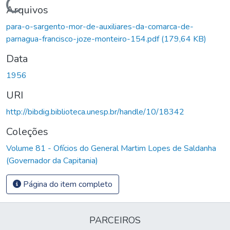
Carregando...
Arquivos
para-o-sargento-mor-de-auxiliares-da-comarca-de-
parnagua-francisco-joze-monteiro-154.pdf
(179,64 KB)
Data
1956
URI
http://bibdig.biblioteca.unesp.br/handle/10/18342
Coleções
Volume 81 - Ofícios do General Martim Lopes de Saldanha
(Governador da Capitania)
Página do item completo
PARCEIROS