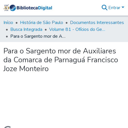
Entrar
Comunidades
&
Início
História de São Paulo
Documentos Interessantes
Coleções
Busca Integrada
Volume 81 - Ofícios do General Martim Lopes de Saldanha (Governador da Capitania)
Tudo na
Para o Sargento mor de Auxiliares da Comarca de Parnaguá Francisco Joze Monteiro
Biblioteca
Digital
Para o Sargento mor de Auxiliares
Estatísticas
da Comarca de Parnaguá Francisco
Joze Monteiro