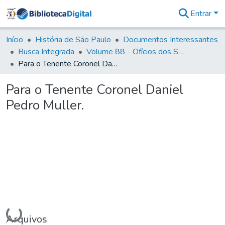
Entrar
Comunidades
&
Início
História de São Paulo
Documentos Interessantes
Coleções
Busca Integrada
Volume 88 - Ofícios dos Senhores Governadores Interinos da Capitania de São Paulo (1817- 1819)
Tudo na
Para o Tenente Coronel Daniel Pedro Muller.
Biblioteca
Digital
Para o Tenente Coronel Daniel
Estatísticas
Pedro Muller.
Carregando...
Arquivos