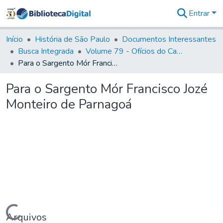
Entrar
Comunidades
&
Início
História de São Paulo
Documentos Interessantes
Coleções
Busca Integrada
Volume 79 - Ofícios do Capitão General Martim Lopes Lobo de Saldanha (1777)
Tudo na
Para o Sargento Mór Francisco Jozé Monteiro de Parnagoá
Biblioteca
Digital
Para o Sargento Mór Francisco Jozé
Estatísticas
Monteiro de Parnagoá
Carregando...
Arquivos