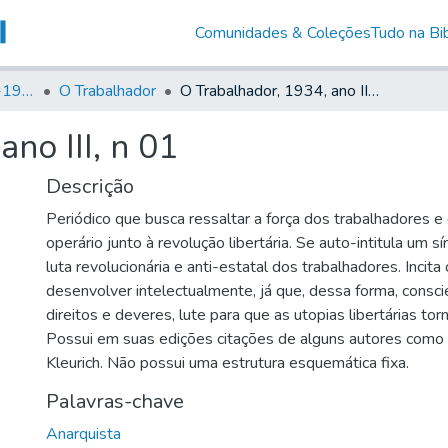
Comunidades & Coleções
Tudo na Bib
Canto Libertário (1906-1995)
O Trabalhador
O Trabalhador, 1934, ano III, n 01
no III, n 01
Descrição
Periódico que busca ressaltar a força dos trabalhadores 
operário junto à revolução libertária. Se auto-intitula um 
luta revolucionária e anti-estatal dos trabalhadores. Incita
desenvolver intelectualmente, já que, dessa forma, consc
direitos e deveres, lute para que as utopias libertárias to
Possui em suas edições citações de alguns autores como
Kleurich. Não possui uma estrutura esquemática fixa.
Palavras-chave
Anarquista