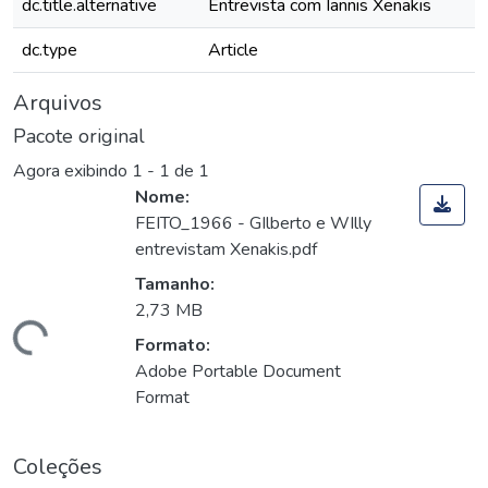
dc.title.alternative
Entrevista com Iannis Xenakis
dc.type
Article
Arquivos
Pacote original
Agora exibindo
1 - 1 de 1
Nome:
FEITO_1966 - GIlberto e WIlly
entrevistam Xenakis.pdf
Tamanho:
2,73 MB
Carregando...
Formato:
Adobe Portable Document
Format
Coleções