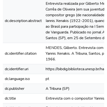
Entrevista realizada por Gilberto Me
Corrêa de Oliveira (em sua juventude
compositor grego (de nacionalidade f
dc.description.abstract
Iannis Xenakis (1922-2001), quando
ao Brasil para participação na I Sem
de Vanguarda. Publicado no jornal A 
Santos (SP), em 25 de Setembro de
MENDES, Gilberto. Entrevista com o
dc.identifier.citation
Yannis Xenakis. A Tribuna, Santos, p. 
1966.
dc.identifier.uri
https://bibdig.biblioteca.unesp.br/h
dc.language.iso
pt
dc.publisher
A Tribuna (SP)
dc.title
Entrevista com o compositor Yannis 