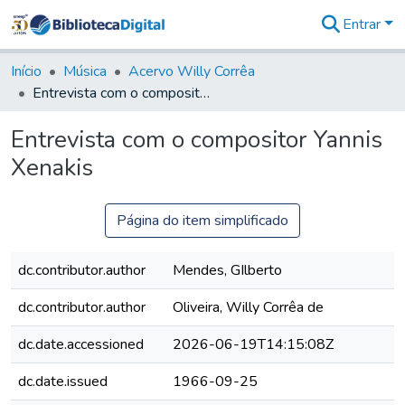
Entrar
Comunidades
&
Início
Música
Acervo Willy Corrêa
Coleções
Entrevista com o compositor Yannis Xenakis
Tudo na
Biblioteca
Entrevista com o compositor Yannis
Digital
Xenakis
Estatísticas
Página do item simplificado
dc.contributor.author
Mendes, GIlberto
dc.contributor.author
Oliveira, Willy Corrêa de
dc.date.accessioned
2026-06-19T14:15:08Z
dc.date.issued
1966-09-25