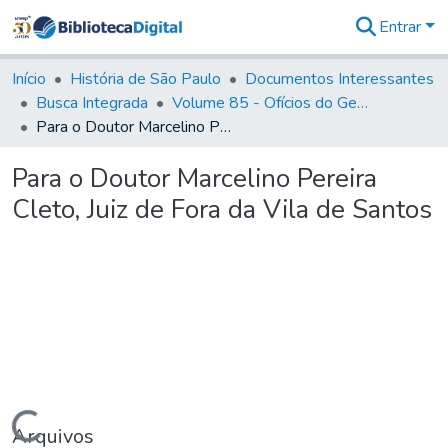
Entrar
Comunidades
&
Início
História de São Paulo
Documentos Interessantes
Coleções
Busca Integrada
Volume 85 - Ofícios do General Francisco da Cunha Menezes (Governador da Capitania): 1782- 1786
Tudo na
Para o Doutor Marcelino Pereira Cleto, Juiz de Fora da Vila de Santos
Biblioteca
Digital
Para o Doutor Marcelino Pereira
Estatísticas
Cleto, Juiz de Fora da Vila de Santos
Carregando...
Arquivos