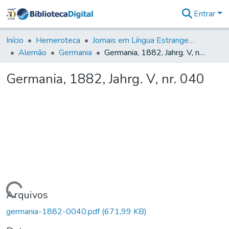
Entrar
Comunidades
&
Início
Hemeroteca
Jornais em Língua Estrangeira
Coleções
Alemão
Germania
Germania, 1882, Jahrg. V, nr. 040
Tudo na
Biblioteca
Germania, 1882, Jahrg. V, nr. 040
Digital
Estatísticas
Carregando...
Arquivos
germania-1882-0040.pdf
(671,99 KB)