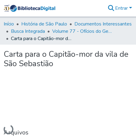
Entrar
Comunidades
&
Início
História de São Paulo
Documentos Interessantes
Coleções
Busca Integrada
Volume 77 - Ofícios do General Martim Lopes Lobo de Saldanha (Governador da Capitania): 1776-1777
Tudo na
Carta para o Capitão-mor da vila de São Sebastião
Biblioteca
Digital
Carta para o Capitão-mor da vila de
Estatísticas
São Sebastião
Carregando...
Arquivos