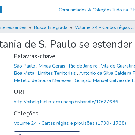
Comunidades & Coleções
Tudo na Bib
nteressantes
Busca Integrada
Volume 24 - Cartas régias e provisões (1730- 1738)
tania de S. Paulo se estender 
Palavras-chave
São Paulo
,
Minas Gerais
,
Rio de Janeiro
,
Vila de Guarati
Boa Vista
,
Limites Territoriais
,
Antonio da Silva Caldeira
Metello de Souza Menezes
,
Gonçalo Manuel Galvão de L
URI
http://bibdig.biblioteca.unesp.br/handle/10/27636
Coleções
Volume 24 - Cartas régias e provisões (1730- 1738)