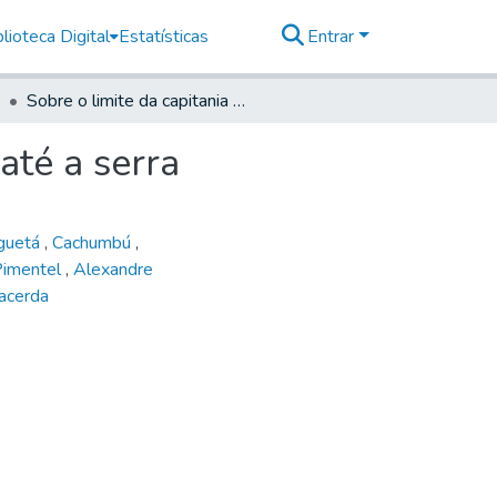
lioteca Digital
Estatísticas
Entrar
Sobre o limite da capitania de S. Paulo se estender até a serra
até a serra
nguetá
,
Cachumbú
,
 Pimentel
,
Alexandre
acerda