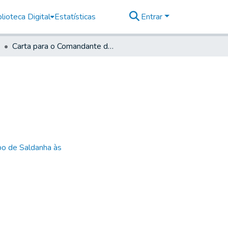
lioteca Digital
Estatísticas
Entrar
Carta para o Comandante do registro de Ouro Fino
bo de Saldanha às