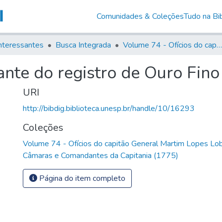
Comunidades & Coleções
Tudo na Bib
nteressantes
Busca Integrada
Volume 74 - Ofícios do capitão General Martim Lopes Lobo de Saldanha às Câmaras e Comandantes da Capitania (1775)
nte do registro de Ouro Fino
URI
http://bibdig.biblioteca.unesp.br/handle/10/16293
Coleções
Volume 74 - Ofícios do capitão General Martim Lopes Lo
Câmaras e Comandantes da Capitania (1775)
Página do item completo