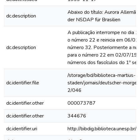
Abaixo do título: Aurora Allemã 
dc.description
der NSDAP für Brasilien
A publicação interrompe no dia
o número 22 e reinicia em 06/0
dc.description
número 32. Posteriormente a nu
para o número 22 em 02/07/193
números dos fascículos do 1º se
/storage/bd/biblioteca-martius-
dc.identifier.file
staden/jornais/deutscher-morge
2/046
dc.identifier.other
000073787
dc.identifier.other
344676
dc.identifier.uri
http://bibdig.biblioteca.unesp.b