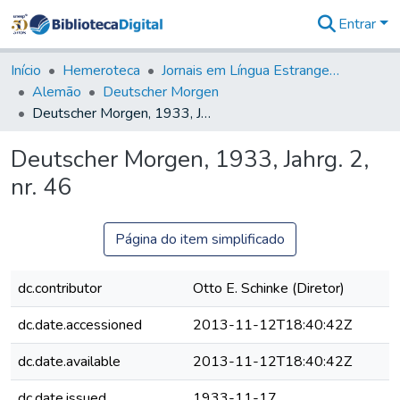
Entrar
Comunidades
&
Início
Hemeroteca
Jornais em Língua Estrangeira
Coleções
Alemão
Deutscher Morgen
Tudo na
Deutscher Morgen, 1933, Jahrg. 2, nr. 46
Biblioteca
Digital
Deutscher Morgen, 1933, Jahrg. 2,
Estatísticas
nr. 46
Página do item simplificado
dc.contributor
Otto E. Schinke (Diretor)
dc.date.accessioned
2013-11-12T18:40:42Z
dc.date.available
2013-11-12T18:40:42Z
dc.date.issued
1933-11-17