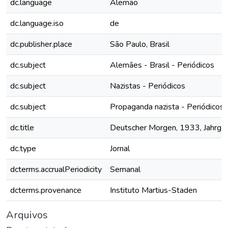
dc.language
Alemão
dc.language.iso
de
dc.publisher.place
São Paulo, Brasil
dc.subject
Alemães - Brasil - Periódicos
dc.subject
Nazistas - Periódicos
dc.subject
Propaganda nazista - Periódicos
dc.title
Deutscher Morgen, 1933, Jahrg. 2
dc.type
Jornal
dcterms.accrualPeriodicity
Semanal
dcterms.provenance
Instituto Martius-Staden
Arquivos