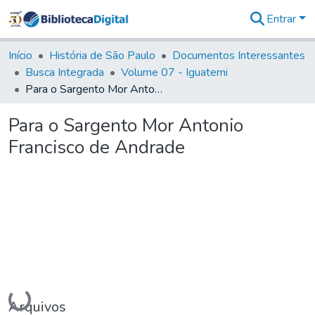
Entrar
Comunidades
&
Início
História de São Paulo
Documentos Interessantes
Coleções
Busca Integrada
Volume 07 - Iguatemi
Tudo na
Para o Sargento Mor Antonio Francisco de Andrade
Biblioteca
Digital
Para o Sargento Mor Antonio
Estatísticas
Francisco de Andrade
Carregando...
Arquivos