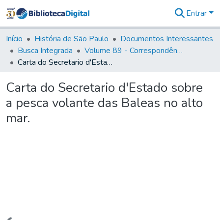
Entrar
Comunidades
&
Início
História de São Paulo
Documentos Interessantes
Coleções
Busca Integrada
Volume 89 - Correspondência do então Governador e Capitão General de São Paulo, Antonio Manoel de Mello Castro (1797-1802)
Tudo na
Carta do Secretario d'Estado sobre a pesca volante das Baleas no alto mar.
Biblioteca
Digital
Carta do Secretario d'Estado sobre
Estatísticas
a pesca volante das Baleas no alto
mar.
Carregando...