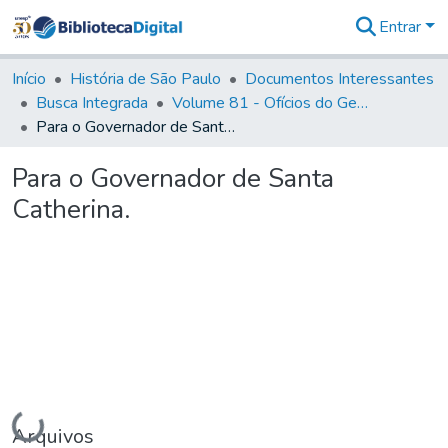
Entrar
Comunidades
&
Início
História de São Paulo
Documentos Interessantes
Coleções
Busca Integrada
Volume 81 - Ofícios do General Martim Lopes de Saldanha (Governador da Capitania)
Tudo na
Para o Governador de Santa Catherina.
Biblioteca
Digital
Para o Governador de Santa
Estatísticas
Catherina.
Carregando...
Arquivos