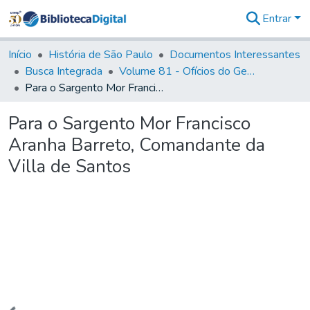
Entrar
Comunidades
&
Início
História de São Paulo
Documentos Interessantes
Coleções
Busca Integrada
Volume 81 - Ofícios do General Martim Lopes de Saldanha (Governador da Capitania)
Tudo na
Para o Sargento Mor Francisco Aranha Barreto, Comandante da Villa de Santos
Biblioteca
Digital
Para o Sargento Mor Francisco
Estatísticas
Aranha Barreto, Comandante da
Villa de Santos
Carregando...