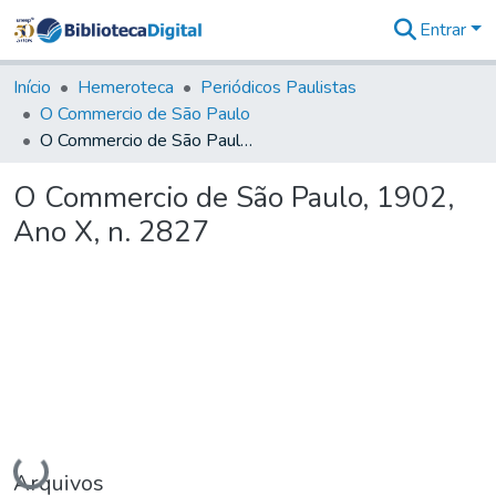
Entrar
Comunidades
&
Início
Hemeroteca
Periódicos Paulistas
Coleções
O Commercio de São Paulo
Tudo na
O Commercio de São Paulo, 1902, Ano X, n. 2827
Biblioteca
Digital
O Commercio de São Paulo, 1902,
Estatísticas
Ano X, n. 2827
Carregando...
Arquivos