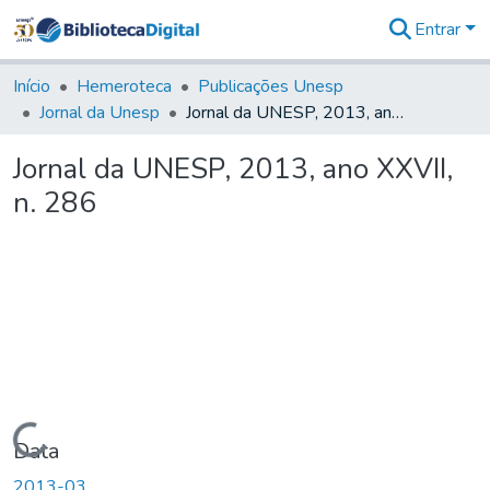
Entrar
Comunidades
&
Início
Hemeroteca
Publicações Unesp
Coleções
Jornal da Unesp
Jornal da UNESP, 2013, ano XXVII, n. 286
Tudo na
Biblioteca
Jornal da UNESP, 2013, ano XXVII,
Digital
n. 286
Estatísticas
Carregando...
Data
2013-03