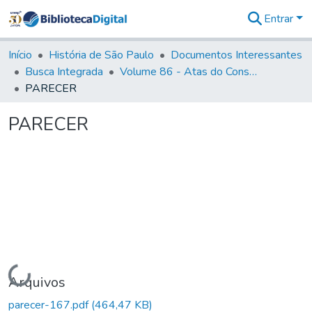
Entrar
Comunidades
&
Início
História de São Paulo
Documentos Interessantes
Coleções
Busca Integrada
Volume 86 - Atas do Conselho da Presidência da Província de São Paulo (1824-1829)
Tudo na
PARECER
Biblioteca
Digital
PARECER
Estatísticas
Carregando...
Arquivos
parecer-167.pdf
(464,47 KB)